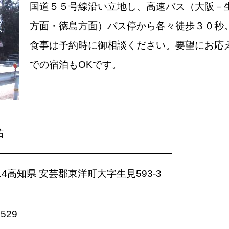
国道５５号線沿い立地し、高速バス（大阪－
方面・徳島方面）バス停から各々徒歩３０秒
食事は予約時に御相談ください。要望にお応
での宿泊もOKです。
祐
414高知県 安芸郡東洋町大字生見593-3
3529