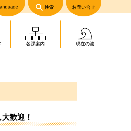
anguage
検索
お問い合せ
ド
各課案内
現在の波
ん大歓迎！