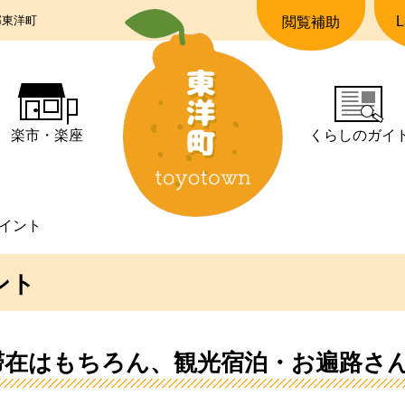
郡東洋町
L
閲覧補助
楽市・楽座
くらしの
ガイ
イント
ント
滞在はもちろん、観光宿泊・お遍路さ