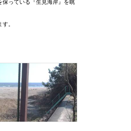
を保っている『生見海岸』を眺
。
ます。