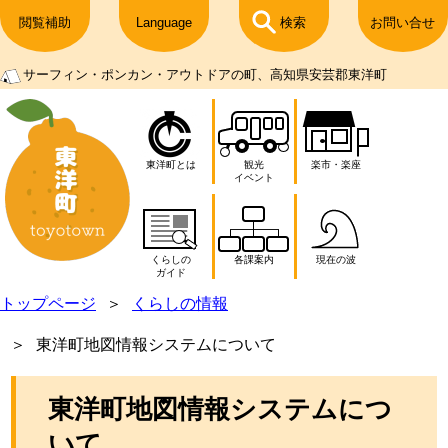
閲覧補助
Language
検索
お問い合せ
サーフィン・ポンカン・アウトドアの町、高知県安芸郡東洋町
東洋町とは
観光
楽市・楽座
イベント
くらしの
各課案内
現在の波
ガイド
トップページ
くらしの情報
東洋町地図情報システムについて
東洋町地図情報システムにつ
いて